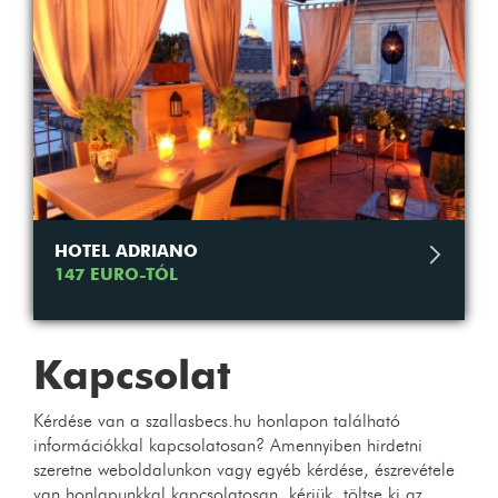
HOTEL ADRIANO
147 EURO-TÓL
Kapcsolat
Kérdése van a szallasbecs.hu honlapon található
információkkal kapcsolatosan? Amennyiben hirdetni
szeretne weboldalunkon vagy egyéb kérdése, észrevétele
van honlapunkkal kapcsolatosan, kérjük, töltse ki az